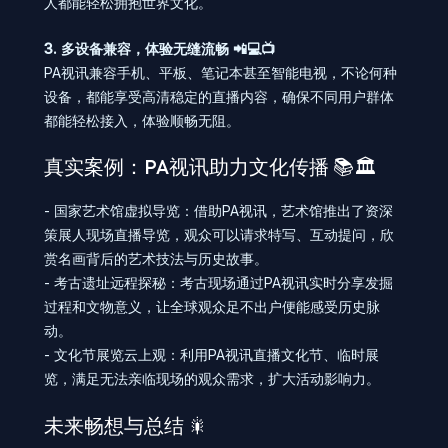
人都能轻松拥抱世界文化。
3. 多设备兼容，体验无缝流畅 📲💻📺
PA视讯兼容手机、平板、笔记本甚至智能电视，不论何种
设备，都能享受高清稳定的直播内容，确保不同用户群体
都能轻松接入，体验顺畅无阻。
真实案例：PA视讯助力文化传播 📚🏛️
- 国家艺术馆虚拟导览：借助PA视讯，艺术馆推出了资深
策展人现场直播导览，观众可以请求特写、互动提问，欣
赏名画背后的艺术技法与历史故事。
- 考古遗址远程探秘：考古现场通过PA视讯实时分享发掘
过程和文物意义，让全球观众足不出户便能感受历史脉
动。
- 文化节展览云上观：利用PA视讯直播文化节、临时展
览，满足无法亲临现场的观众需求，扩大活动影响力。
未来畅想与总结 🎇