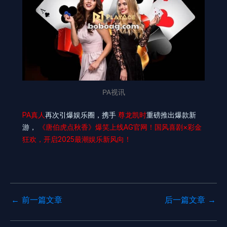
PA视讯
PA真人
再次引爆娱乐圈，携手
尊龙凯时
重磅推出爆款新
游，
《唐伯虎点秋香》爆笑上线AG官网！国风喜剧×彩金
狂欢，开启2025最潮娱乐新风向！
←
前一篇文章
后一篇文章
→