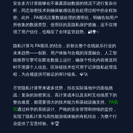
安全多方计算能够在不暴露原始数据的情况下进行复杂分
析，同态加密技术则确保敏感信息在处理过程中的全程加
密。此外，PA视讯注重数据处理的透明化，明确告知用户
所收集的数据类型、使用目的及隐私保护措施，这不仅增
强了用户信任，也顺应了全球监管趋势。🔐🌍✨
隐私计算与 PA视讯 的结合，折射出整个在线娱乐行业的
未来趋势——创新、用户体验与合规的深度融合。人工智
能推荐引擎可在匿名数据上运行，确保个性化内容推送同
时不泄露个人信息。区块链技术也可用于记录隐私处理流
程，为合规提供可验证的审计链条。💎🚀
尽管隐私计算带来诸多优势，但在实际落地中仍面临挑
战：复杂的加密算法、高计算成本以及实时互动场景下的
整合难度，都需要强大的技术能力和基础设施支持。
PA视
讯
通过科学的系统设计、严格的安全管理和持续的监控，
实现了隐私计算与高性能游戏体验的有机结合，为整个行
业提供了宝贵经验。🎯🏆