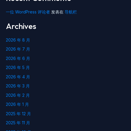
一位 WordPress 评论者
发表在
导航栏
Archives
2026 年 8 月
2026 年 7 月
2026 年 6 月
2026 年 5 月
2026 年 4 月
2026 年 3 月
2026 年 2 月
2026 年 1 月
2025 年 12 月
2025 年 11 月