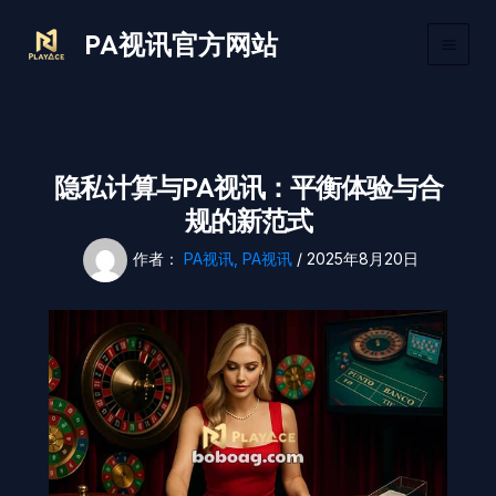
跳
Main
PA视讯官方网站
至
Men
内
容
隐私计算与PA视讯：平衡体验与合
规的新范式
作者：
PA视讯, PA视讯
/
2025年8月20日