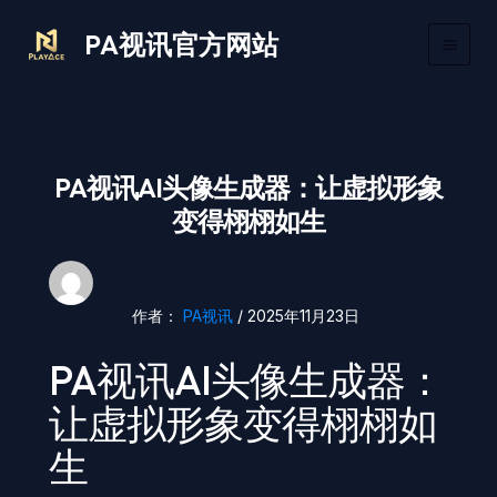
跳
Main
PA视讯官方网站
至
Men
内
容
PA视讯AI头像生成器：让虚拟形象
变得栩栩如生
作者：
PA视讯
/
2025年11月23日
PA视讯AI头像生成器：
让虚拟形象变得栩栩如
生