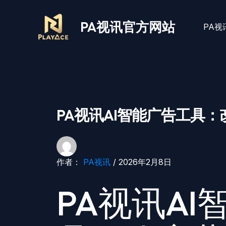
跳
至
PA视讯官方网站
PA视
内
容
PA视讯AI智能广告工具
作者：
PA视讯
/
2026年2月8日
PA视讯AI